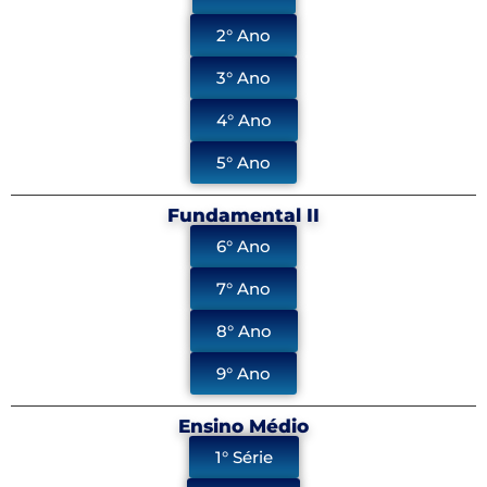
2° Ano
3° Ano
4° Ano
5° Ano
Fundamental II
6° Ano
7° Ano
8° Ano
9° Ano
Ensino Médio
1° Série